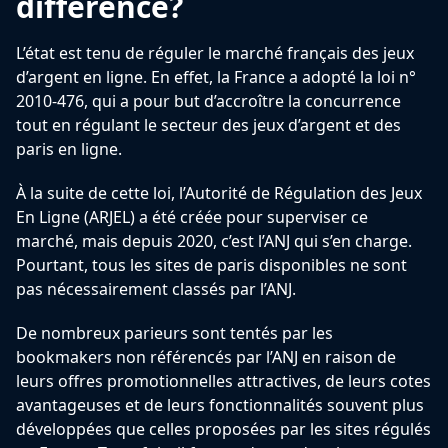
différence?
L’état est tenu de réguler le marché français des jeux
d’argent en ligne. En effet, la France a adopté la loi n°
2010-476, qui a pour but d’accroître la concurrence
tout en régulant le secteur des jeux d’argent et des
paris en ligne.
À la suite de cette loi, l’Autorité de Régulation des Jeux
En Ligne (ARJEL) a été créée pour superviser ce
marché, mais depuis 2020, c’est l’ANJ qui s’en charge.
Pourtant, tous les sites de paris disponibles ne sont
pas nécessairement classés par l’ANJ.
De nombreux parieurs sont tentés par les
bookmakers non référencés par l’ANJ en raison de
leurs offres promotionnelles attractives, de leurs cotes
avantageuses et de leurs fonctionnalités souvent plus
développées que celles proposées par les sites régulés