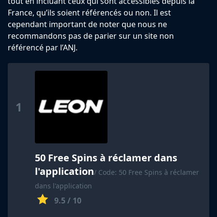
tout en incluant ceux qui sont accessibles depuis la
France, qu’ils soient référencés ou non. Il est
cependant important de noter que nous ne
recommandons pas de parier sur un site non
référencé par l’ANJ.
1
50 Free Spins à réclamer dans
l'application
/ Code: 50 Free Spins à réclamer
dans l'application
9.5 / 10