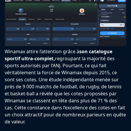
Winamax attire l’attention grâce à
son catalogue
sportif ultra-complet,
regroupant la majorité des
sports autorisés par l’ANJ. Pourtant, ce qui fait
véritablement la force de Winamax depuis 2015, ce
sont ses cotes. Une étude indépendante menée sur
près de 9 000 matchs de football, de rugby, de tennis
et basket-ball a révélé que les cotes proposées par
Winamax se classent en tête dans plus de 71 % des
cas. Cette constance dans l’excellence des cotes en fait
un choix attractif pour de nombreux parieurs en quête
de valeur.