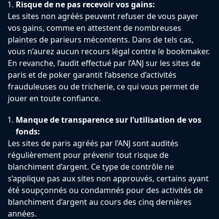
Risque de ne pas recevoir vos gains:
Les sites non agréés peuvent refuser de vous payer
vos gains, comme en attestent de nombreuses
plaintes de parieurs mécontents. Dans de tels cas,
vous n’aurez aucun recours légal contre le bookmaker.
En revanche, l’audit effectué par l’ANJ sur les sites de
paris et de poker garantit l’absence d’activités
frauduleuses ou de tricherie, ce qui vous permet de
jouer en toute confiance.
Manque de transparence sur l’utilisation de vos
fonds:
Les sites de paris agréés par l’ANJ sont audités
régulièrement pour prévenir tout risque de
blanchiment d’argent. Ce type de contrôle ne
s’applique pas aux sites non approuvés, certains ayant
été soupçonnés ou condamnés pour des activités de
blanchiment d’argent au cours des cinq dernières
années.