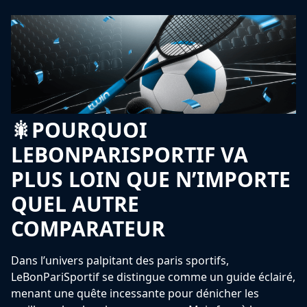
🎇
POURQUOI
LEBONPARISPORTIF VA
PLUS LOIN QUE N’IMPORTE
QUEL AUTRE
COMPARATEUR
Dans l’univers palpitant des paris sportifs,
LeBonPariSportif se distingue comme un guide éclairé,
menant une quête incessante pour dénicher les