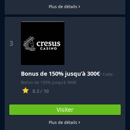
Plus de détails
3
Bonus de 150% jusqu'à 300€
/ Code:
Bonus de 150% jusqu'à 300€
8.3 / 10
Visiter
Plus de détails