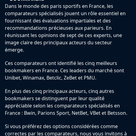
Dans le monde des paris sportifs en France, les
comparateurs spécialisés jouent un rôle essentiel en
fournissant des évaluations impartiales et des
recommandations précieuses aux parieurs. En
réunissant les opinions de sept de ces experts, une
image claire des principaux acteurs du secteur
émerge.
Ces comparateurs ont identifié les cinq meilleurs
bookmakers en France. Ces leaders du marché sont
Unibet, Winamax, Betclic, ZeBet et PMU.
En plus des cinq principaux acteurs, cinq autres
bookmakers se distinguent par leur qualité
appréciable selon les comparateurs spécialisés en
France : Bwin, Parions Sport, NetBet, VBet et Betsson.
Si vous préférez des options considérées comme
correctes par les comparateurs, nous vous invitons à