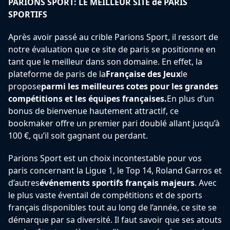
PARIONS SPORT: LE MEILLEUR SITE de PARIS
SPORTIFS
Après avoir passé au crible Parions Sport, il ressort de
notre évaluation que ce site de paris se positionne en
tant que le meilleur dans son domaine. En effet, la
plateforme de paris de la
Française des Jeux
le
propose
parmi les meilleures cotes pour les grandes
compétitions et les équipes françaises.
En plus d’un
bonus de bienvenue hautement attractif, ce
bookmaker offre un premier pari doublé allant jusqu’à
100 €, qu’il soit gagnant ou perdant.
Parions Sport est un choix incontestable pour vos
paris concernant la Ligue 1, le Top 14, Roland Garros et
d’autres
événements sportifs français majeurs
. Avec
le plus vaste éventail de compétitions et de sports
français disponibles tout au long de l’année, ce site se
démarque par sa diversité. Il faut savoir que ses atouts