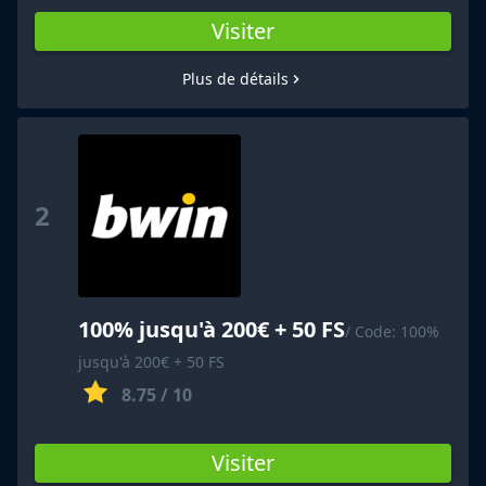
Visiter
Plus de détails
2
100% jusqu'à 200€ + 50 FS
/ Code: 100%
jusqu'à 200€ + 50 FS
8.75 / 10
Visiter