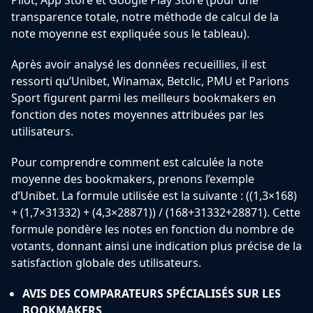
Pilot, App Store et Google Play Store (pour une
transparence totale, notre méthode de calcul de la
note moyenne est expliquée sous le tableau).
Après avoir analysé les données recueillies, il est
ressorti qu’Unibet, Winamax, Betclic, PMU et Parions
Sport figurent parmi les meilleurs bookmakers en
fonction des notes moyennes attribuées par les
utilisateurs.
Pour comprendre comment est calculée la note
moyenne des bookmakers, prenons l’exemple
d’Unibet. La formule utilisée est la suivante : ((1,3×168)
+ (1,7×31332) + (4,3×28871)) / (168+31332+28871). Cette
formule pondère les notes en fonction du nombre de
votants, donnant ainsi une indication plus précise de la
satisfaction globale des utilisateurs.
AVIS DES COMPARATEURS SPÉCIALISÉS SUR LES
BOOKMAKERS