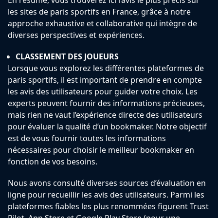
En résumé, vous trouverez ici l’avis le plus précis sur
les sites de paris sportifs en France, grâce à notre
approche exhaustive et collaborative qui intègre de
diverses perspectives et expériences.
CLASSEMENT DES JOUEURS
Lorsque vous explorez les différentes plateformes de
paris sportifs, il est important de prendre en compte
les avis des utilisateurs pour guider votre choix. Les
experts peuvent fournir des informations précieuses,
mais rien ne vaut l’expérience directe des utilisateurs
pour évaluer la qualité d’un bookmaker. Notre objectif
est de vous fournir toutes les informations
nécessaires pour choisir le meilleur bookmaker en
fonction de vos besoins.
Nous avons consulté diverses sources d’évaluation en
ligne pour recueillir les avis des utilisateurs. Parmi les
plateformes fiables les plus renommées figurent Trust